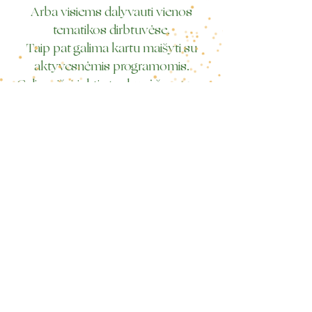
Arba visiems dalyvauti vienos
tematikos dirbtuvėse.
Taip pat galima kartu maišyti su
aktyvesnėmis programomis.
Galima išsirinkti atvykus į šventę.
Dirbtuvių meniu
rasi čia:
MENIU
Programos
Programos
Turime ir