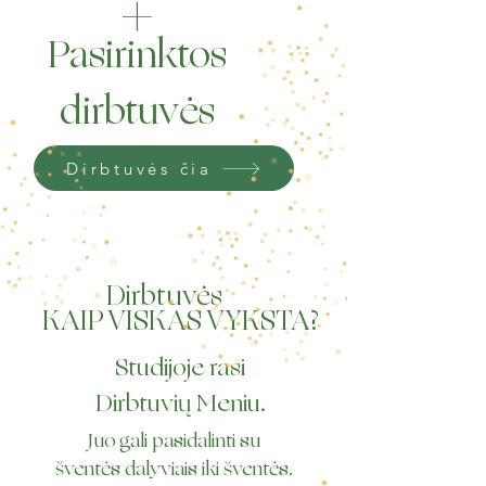
+
Pasirinktos
dirbtuvės
Dirbtuvės čia
Dirbtuvės
KAIP VISKAS VYKSTA?
Studijoje rasi
Dirbtuvių Meniu.
Juo gali pasidalinti su
šventės dalyviais iki šventės.