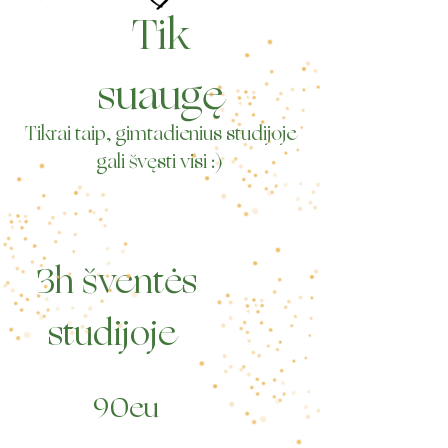
Tik
suaugę
Tikrai taip, gimtadienius studijoje
gali švęsti visi :)
3h šventės
studijoje
90eu