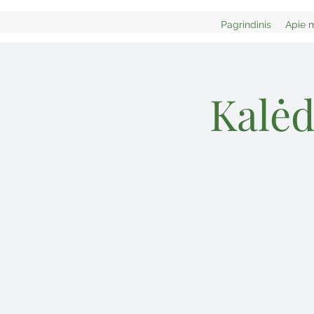
Pagrindinis
Apie 
Kalėd