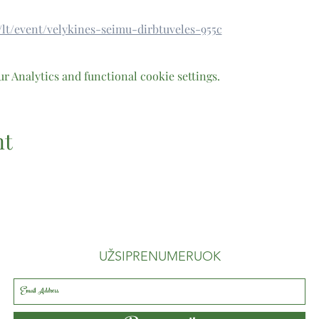
m/lt/event/velykines-seimu-dirbtuveles-955c
 Analytics and functional cookie settings.
nt
UŽSIPRENUMERUOK