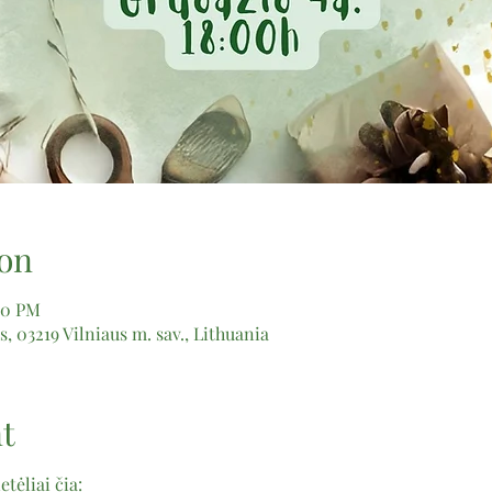
on
00 PM
us, 03219 Vilniaus m. sav., Lithuania
t
tėliai čia: